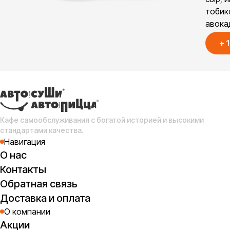
тобик
авока
+
Кафе самообслуживания с богатой историей и высокими
стандартами качества.
Навигация
О нас
Контакты
Обратная связь
Доставка и оплата
О компании
Акции