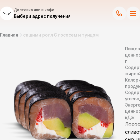
Доставка или в кафе
Выбери адрес получения
Главная
сашими ролл С лососем и тунцом
Пищев
ценнос
г
Содер
жиров
Калор
продук
Содер
углево
Энерг
ценно
кДж
Лосос
сливо
сыр, и