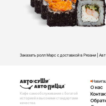
Заказать ролл Марс с доставкой в Рязани | Ав
Навига
О нас
Конта
Кафе самообслуживания с богатой
историей и высокими стандартами
Обратн
качества.