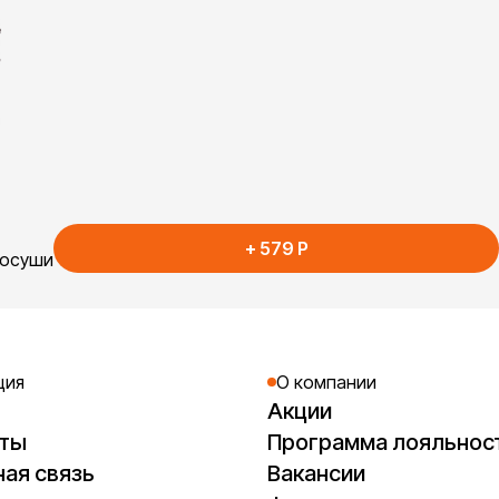
+
579
P
тосуши
ция
О компании
Акции
кты
Программа лояльнос
ая связь
Вакансии