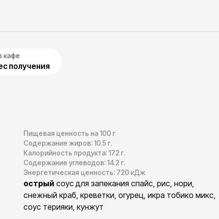
в кафе
с получения
Пищевая ценность на 100 г
Содержание жиров:
10.5
г.
Калорийность продукта:
172
г.
Содержание углеводов:
14.2
г.
Энергетическая ценность:
720
кДж
острый
соус для запекания спайс, рис, нори,
снежный краб, креветки, огурец, икра тобико микс,
соус терияки, кунжут