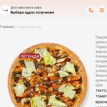
Доставка или в кафе
Выбери адрес получения
Главная
пицца Бургер
Пищев
ценнос
Содер
жиров
Калор
продук
Содер
углево
Энерг
ценно
кДж
тесто
томат
красн