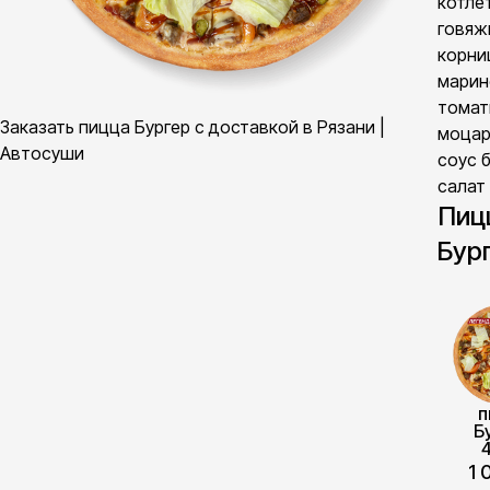
котле
говяж
корн
марин
томат
Заказать пицца Бургер с доставкой в Рязани |
моцар
Автосуши
соус 
салат
Пиц
Бур
п
Б
1 