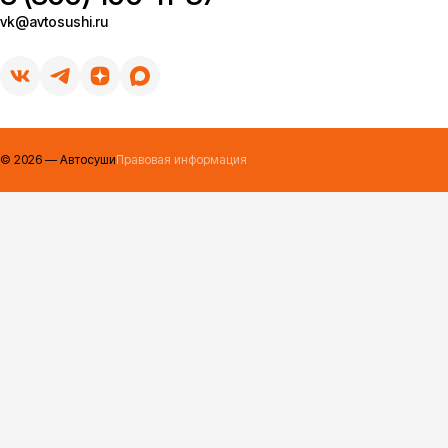
vk@avtosushi.ru
©
2026
— Автосуши
Правовая информация