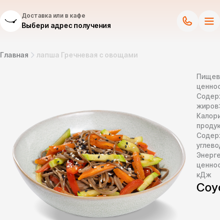
Доставка или в кафе
Выбери адрес получения
Главная
лапша Гречневая с овощами
Пищев
ценнос
Содер
жиров
Калор
продук
Содер
углево
Энерг
ценно
кДж
Соу