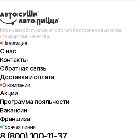
Сл
с
(о
Кафе самообслуживания с богатой историей и высокими
стандартами качества.
Навигация
О нас
Контакты
Обратная связь
Доставка и оплата
О компании
Акции
Программа лояльности
Вакансии
Франшиза
Горячая линия
8 (800) 100-11-37